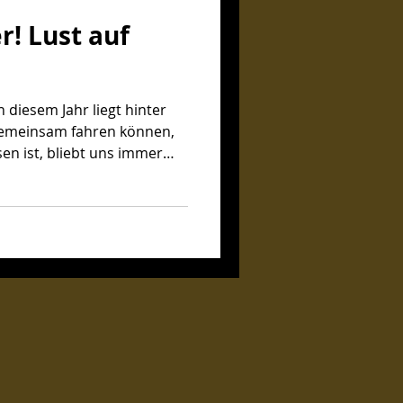
r! Lust auf
n diesem Jahr liegt hinter
en ist, bliebt uns immer
. Auf die Touren versuchen
in. Mit einem gecharterten
dem Weg zur Auburg-Quel le
Friedrich Lütvogt gemacht.
n wir unser natürliches
ellen" - dass aus