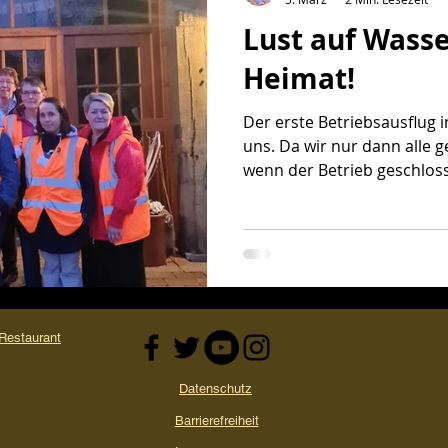
Lust auf Wasse
kauf
Video
Heimat!
Der erste Betriebsausflug i
uns. Da wir nur dann alle gemeinsam fahren können,
wenn der Betrieb geschloss
nur der Mittwoch ab 14 Uhr
wir möglichst kreativ zu se
VIP-Bus habe wir uns auf 
vom Familienunternehmen 
Von Lütts Landlust beziehe
Mineralwasser - "Zurück zu den Qu
dem 400m ti
estaurant
Datenschutz
Barrierefreiheit