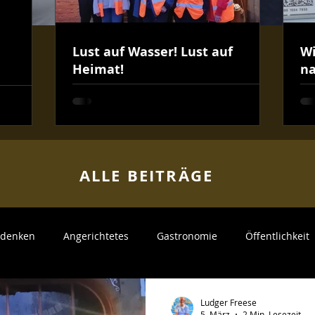
Lust auf Wasser! Lust auf
Wi
Heimat!
na
ALLE BEITR
ÄGE
v denken
Angerichtetes
Gastronomie
Öffentlichkeit
Kunden
Mitarbeiter
Neue Produkte
Partyservice
Ludger Freese
5. März
2 Min. Lesezeit