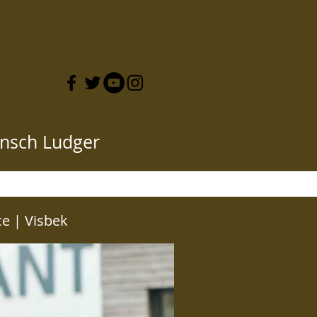
nsch Ludger
CKE HIER
ce | Visbek