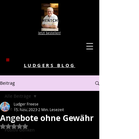
Jetzt bestellen!
LUDGERS BLOG
Beitrag
Alle Beiträge
Ludger Freese
Alle Beiträge
15. Nov. 2023
2 Min. Lesezeit
Angebote ohne Gewähr
Rezepte
Mit NaN von 5 Sternen bewertet.
Positiv denken