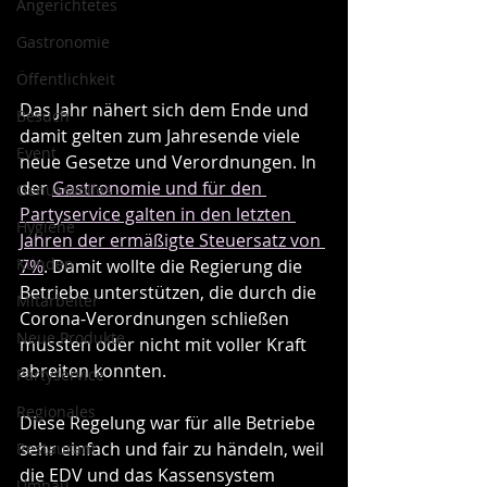
Angerichtetes
Gastronomie
Öffentlichkeit
Das Jahr nähert sich dem Ende und 
Besuch
damit gelten zum Jahresende viele 
Event
neue Gesetze und Verordnungen. In 
der 
Gastronomie und für den 
Genussvolles
Partyservice galten in den letzten 
Hygiene
Jahren der ermäßigte Steuersatz von 
Kunden
7%
. Damit wollte die Regierung die 
Betriebe unterstützen, die durch die 
Mitarbeiter
Corona-Verordnungen schließen 
Neue Produkte
mussten oder nicht mit voller Kraft 
abreiten konnten.
Partyservice
Regionales
Diese Regelung war für alle Betriebe 
sehr einfach und fair zu händeln, weil 
Restaurant
die EDV und das Kassensystem 
Umbau