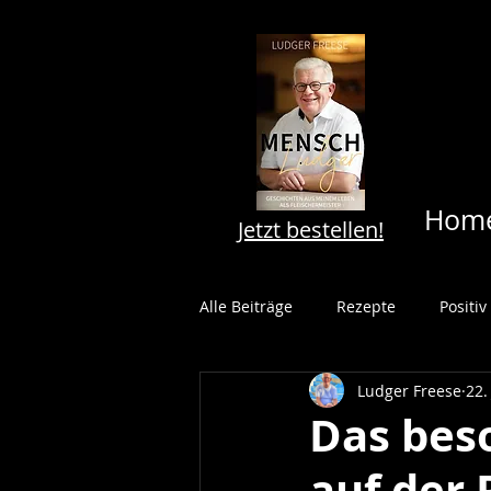
Hom
Jetzt bestellen!
Alle Beiträge
Rezepte
Positi
Ludger Freese
22.
Genussvolles
Hygiene
Das bes
auf der
Restaurant
Umbau
Ver