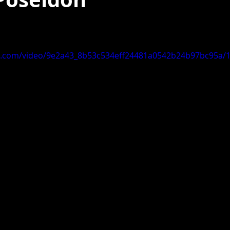
nen bewertet.
tic.com/video/9e2a43_8b53c534eff24481a0542b24b97bc95a/