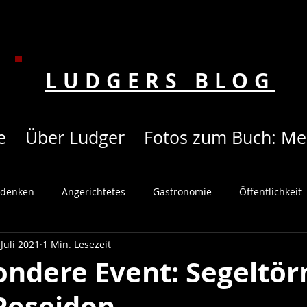
LUDGERS BLOG
e
Über Ludger
Fotos zum Buch: Me
v denken
Angerichtetes
Gastronomie
Öffentlichkeit
 Juli 2021
1 Min. Lesezeit
Kunden
Mitarbeiter
Neue Produkte
Partyservice
ondere Event: Segeltör
 Poseidon
kauf
Video