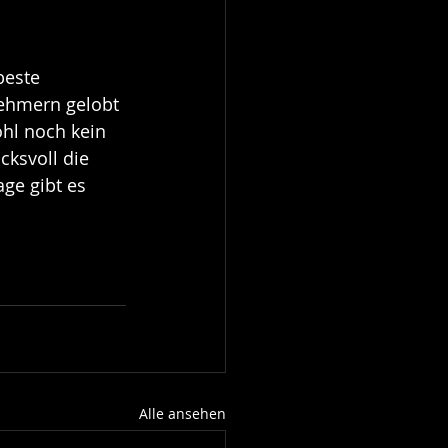
beste 
ehmern gelobt 
hl noch kein 
cksvoll die 
ge gibt es 
Alle ansehen