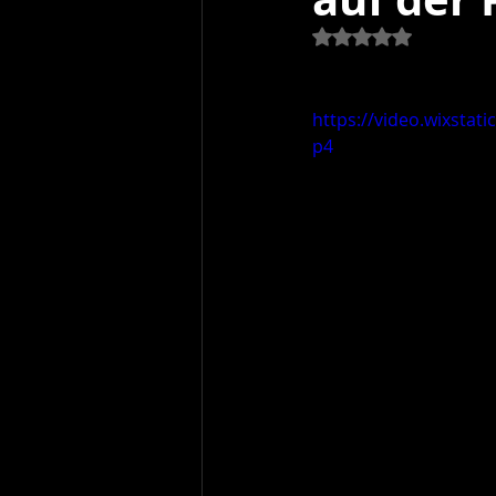
Mit NaN von 5 Ster
https://video.wixsta
p4