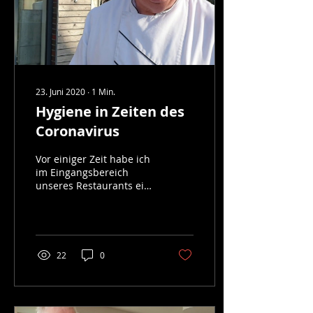
23. Juni 2020
∙
1
Min.
Hygiene in Zeiten des
Coronavirus
Vor einiger Zeit habe ich
im Eingangsbereich
unseres Restaurants eine
Möglichkeit geschaffen,
seine Hände vor dem
Betreten zu...
22
0