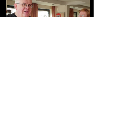
23. Juni 2020
∙
1
Min.
Corona zwingt uns zu
Änderungen.
In der Corona-Zeit haben
wir geänderte
Öffnungszeiten. Täglich
von 11 bis 14 Uhr und
von 17 bis 20 Uhr. Es
werden nur Speisen