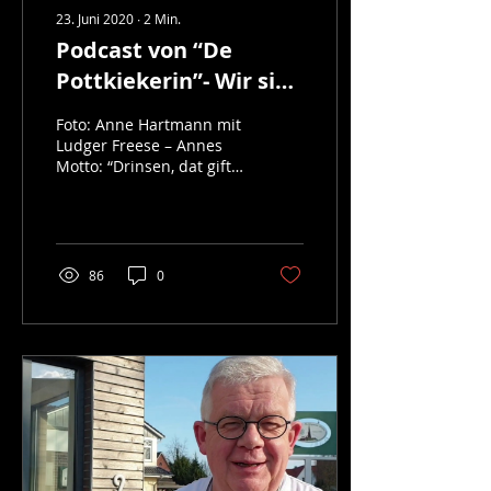
23. Juni 2020
∙
2
Min.
Podcast von “De
Pottkiekerin”- Wir sind
die Freeses!
Foto: Anne Hartmann mit
Ludger Freese – Annes
Motto: “Drinsen, dat gift
dat bi us nich!” Ein
Podcast ist für mich
immer etwas sehr...
86
0