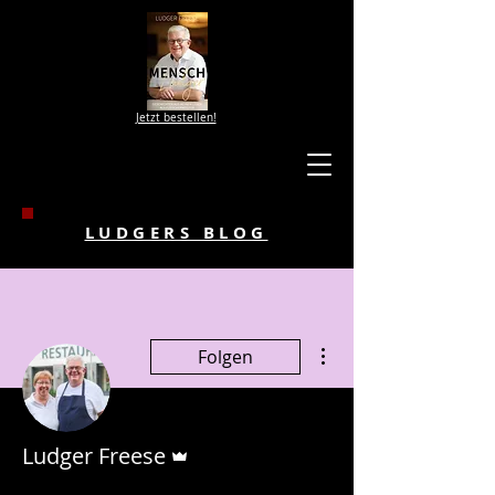
Jetzt bestellen!
LUDGERS BLOG
Weitere Optionen
Folgen
Administrator
Ludger Freese