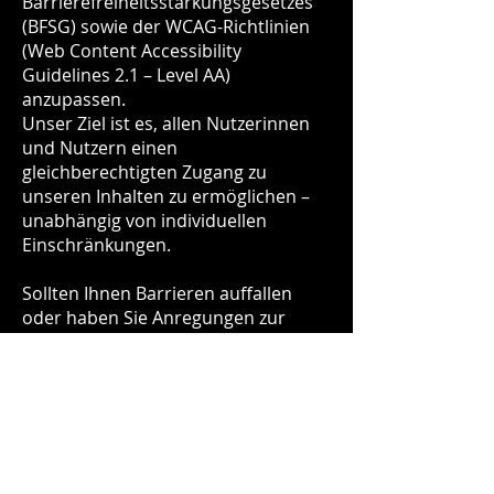
Barrierefreiheitsstärkungsgesetzes
(BFSG) sowie der WCAG-Richtlinien
(Web Content Accessibility
Guidelines 2.1 – Level AA)
anzupassen.
Unser Ziel ist es, allen Nutzerinnen
und Nutzern einen
gleichberechtigten Zugang zu
unseren Inhalten zu ermöglichen –
unabhängig von individuellen
Einschränkungen.
Sollten Ihnen Barrieren auffallen
oder haben Sie Anregungen zur
Verbesserung, freuen wir uns über
Ihre Rückmeldung unter:
heundesign@gmail.com
Vielen Dank für Ihre Unterstützung!
ESSIDEEN Partyservice und ESSIDEEN
Restaurant