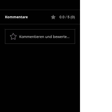
Kommentare
0.0 / 5 (0)
Fleisch ist Kult
Kommentieren und bewerten...
Wer Schmetterlinge
lachen hört, der weiß
wie Wolken
schmecken.