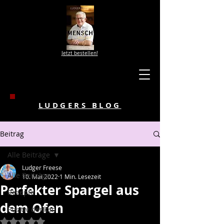
Jetzt bestellen!
LUDGERS BLOG
Beitrag
Alle Beiträge
Ludger Freese
Alle Beiträge
10. Mai 2022
1 Min. Lesezeit
Perfekter Spargel aus
Rezepte
dem Ofen
Positiv denken
Mit NaN von 5 Sternen bewertet.