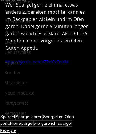
Angerichtetes
Wer Spargel gerne einmal etwas 
Gastronomie
anders zubereiten möchte, kann es 
im Backpapier wickeln und im Ofen 
Öffentlichkeit
garen. Dabei gerne 5 Minuten länger 
Besuch
garen, wie ich es erkläre. Also 30 - 35 
Minuten in den vorgeheizten Ofen. 
Event
Guten Appetit. 
Genussvolles
https://youtu.be/eVZRdCxOnXM
Hygiene
Kunden
Mitarbeiter
Neue Produkte
Partyservice
Regionales
Spargel
Spargel garen
Spargel im Ofen
Restaurant
perfekter Spargel
wie gare ich spargel
Rezepte
Umbau