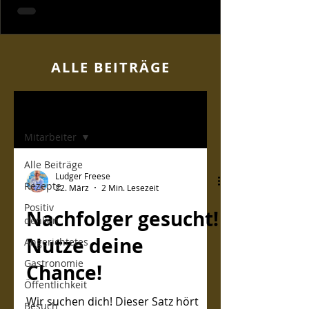
ALLE BEITR
ÄGE
Home
Mitarbeiter
Alle Beiträge
Ludger Freese
Rezepte
22. März
2 Min. Lesezeit
Positiv
Nachfolger gesucht!
denken
Nutze deine
Angerichtetes
Gastronomie
Chance!
Öffentlichkeit
Wir suchen dich! Dieser Satz hört
Besuch