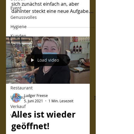
sich zunächst einfach an, aber
Event
dahinter steckt eine neue Aufgabe.
Genussvolles
Meine Frau Carola und ich planen
unseren abschied aus dem aktiven
Hygiene
Arbeitsleben. Eine Rente beziehen
Kunden
wir schon länger und dass man älter
Mitarbeiter
geworden ist, sieht man auch daran,
die die eigenen Kinder älter werden.
Neue
Produkte
Load video
Partyservice
Regionales
Restaurant
Ludger Freese
Umbau
5. Juni 2021
1 Min. Lesezeit
Verkauf
Alles ist wieder
Video
geöffnet!