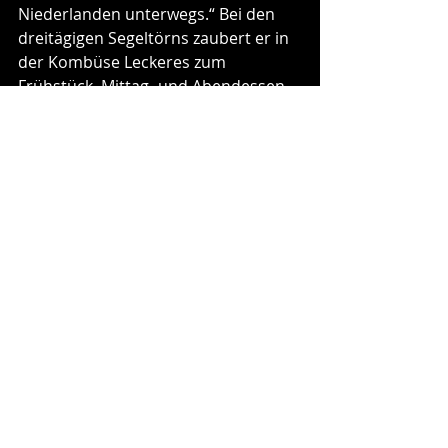
Niederlanden unterwegs.“ Bei den 
dreitägigen Segeltörns zaubert er in 
der Kombüse Leckeres zum 
Frühstück, Mittag- und Abendessen – 
kleine Snacks für Zwischendurch hat 
er auch noch im Angebot.
Chapeau, Ludger!
Die Frage, ob sein Tag mehr als 24 
Stunden hat, verneint Ludger Freese 
lachend. So bleibt es sein Geheimnis, 
wie er all seine Aktivitäten als 
Gastgeber, Blogger und Berater 
täglich schafft. Zumal er seit letztem 
Jahr auch noch als Autor unterwegs 
ist. Bei Leseabenden stellt er seine 
von ihm selbst verfasste Biografie 
„Mensch, Ludger – Geschichten aus 
dem Leben eines Fleischermeisters“ 