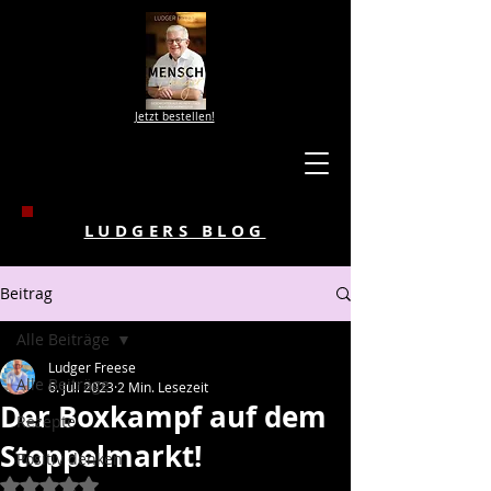
Jetzt bestellen!
LUDGERS BLOG
Beitrag
Alle Beiträge
Ludger Freese
Alle Beiträge
6. Juli 2023
2 Min. Lesezeit
Der Boxkampf auf dem
Rezepte
Stoppelmarkt!
Positiv denken
Mit NaN von 5 Sternen bewertet.