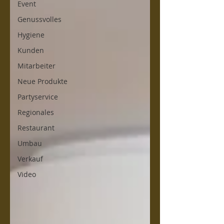
Event
Genussvolles
Hygiene
Kunden
Mitarbeiter
Neue Produkte
Partyservice
Regionales
Restaurant
Umbau
Verkauf
Video