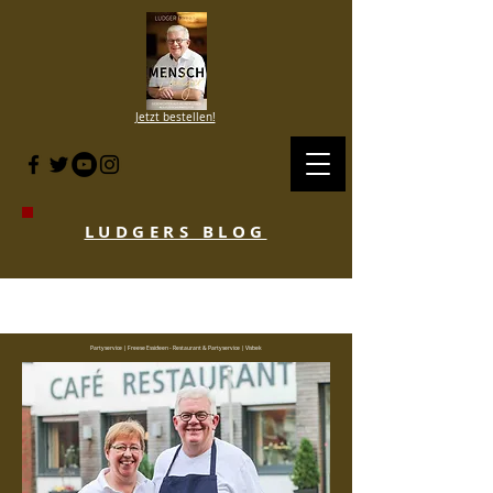
Jetzt bestellen!
LUDGERS BLOG
BLOG HISTORIE SINCE 2007 to 2020
- KLICKE HIER
Partyservice | Freese Essideen - Restaurant & Partyservice | Visbek