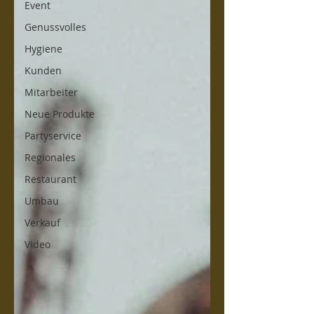
Event
Genussvolles
Hygiene
Kunden
Mitarbeiter
Neue Produkte
Partyservice
Regionales
Restaurant
Umbau
Verkauf
Video