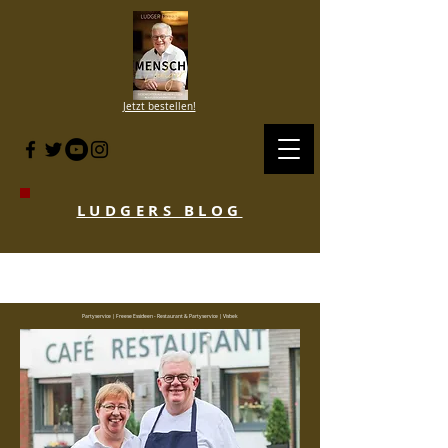
Jetzt bestellen!
LUDGERS BLOG
BLOG HISTORIE SINCE 2007 to 2020
- KLICKE HIER
Partyservice | Freese Essideen - Restaurant & Partyservice | Visbek