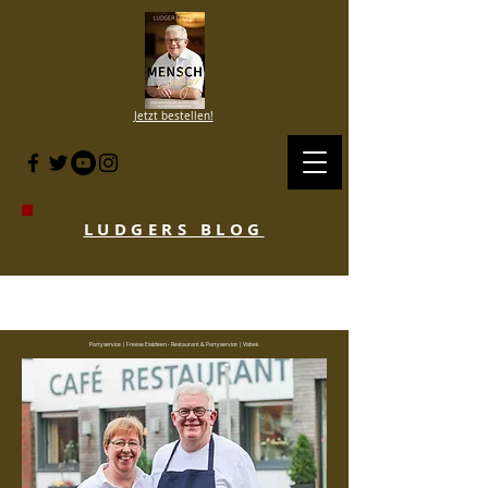
Jetzt bestellen!
LUDGERS BLOG
BLOG HISTORIE SINCE 2007 to 2020
- KLICKE HIER
Partyservice | Freese Essideen - Restaurant & Partyservice | Visbek