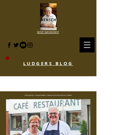
Jetzt bestellen!
LUDGERS BLOG
BLOG HISTORIE SINCE 2007 to 2020
- KLICKE HIER
Partyservice | Freese Essideen - Restaurant & Partyservice | Visbek