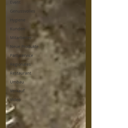
Event
Genussvolles
Hygiene
Kunden
Mitarbeiter
Neue Produkte
Partyservice
Regionales
Restaurant
Umbau
Verkauf
Video