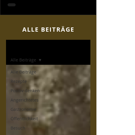
ALLE BEITR
ÄGE
Home
Alle Beiträge
Alle Beiträge
Rezepte
Positiv denken
Angerichtetes
Gastronomie
Öffentlichkeit
Besuch