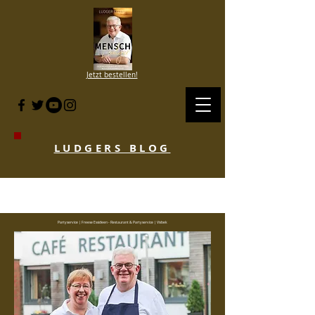
Jetzt bestellen!
LUDGERS BLOG
BLOG HISTORIE SINCE 2007 to 2020
- KLICKE HIER
Partyservice | Freese Essideen - Restaurant & Partyservice | Visbek