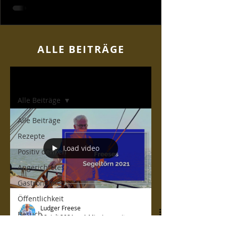
ALLE BEITR
ÄGE
Home
Alle Beiträge
Alle Beiträge
Rezepte
Load video
Positiv denken
Angerichtetes
Gastronomie
Öffentlichkeit
Ludger Freese
Besuch
22. Juli 2021
1 Min. Lesezeit