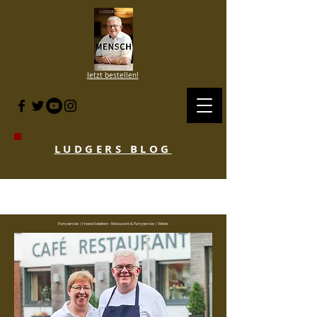
Jetzt bestellen!
LUDGERS BLOG
BLOG HISTORIE SINCE 2007 to 2020
- KLICKE HIER
Partyservice | Freese Essideen - Restaurant & Partyservice | Visbek