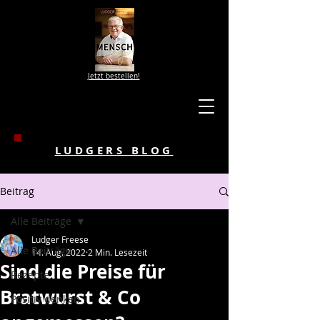
Jetzt bestellen!
LUDGERS BLOG
Beitrag
Alle Beiträge
Ludger Freese
Alle Beiträge
14. Aug. 2022
2 Min. Lesezeit
Sind die Preise für
Rezepte
Bratwurst & Co
Positiv denken