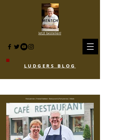
Jetzt bestellen!
LUDGERS BLOG
BLOG HISTORIE SINCE 2007 to 2020
- KLICKE HIER
Partyservice | Freese Essideen - Restaurant & Partyservice | Visbek