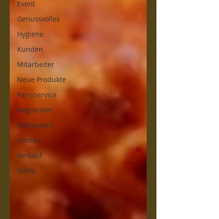
Event
Genussvolles
Hygiene
Kunden
Mitarbeiter
Neue Produkte
Partyservice
Regionales
Restaurant
Umbau
Verkauf
Video