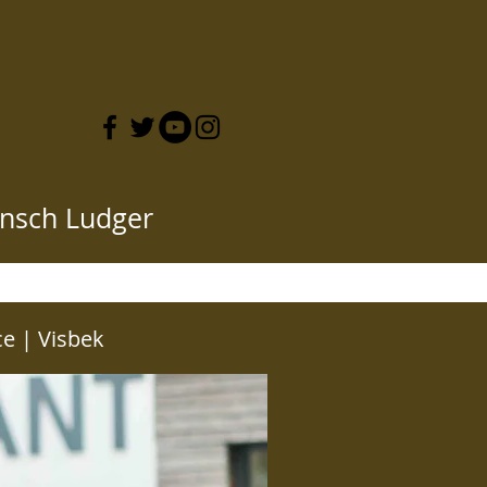
nsch Ludger
CKE HIER
ce | Visbek