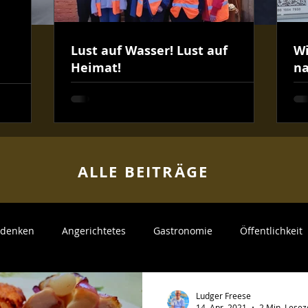
Lust auf Wasser! Lust auf
Wi
Heimat!
na
ALLE BEITR
ÄGE
v denken
Angerichtetes
Gastronomie
Öffentlichkeit
Kunden
Mitarbeiter
Neue Produkte
Partyservice
Ludger Freese
14. Apr. 2021
2 Min. Lesez