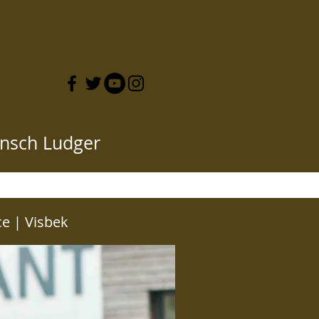
nsch Ludger
CKE HIER
ce | Visbek