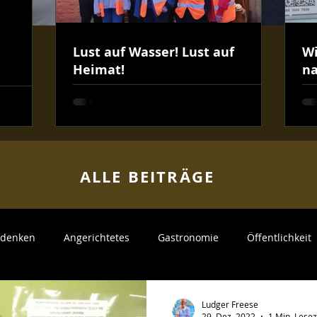
Lust auf Wasser! Lust auf
Wi
Heimat!
na
ALLE BEITR
ÄGE
v denken
Angerichtetes
Gastronomie
Öffentlichkeit
Kunden
Mitarbeiter
Neue Produkte
Partyservice
Ludger Freese
29. Dez. 2022
1 Min. Lesez