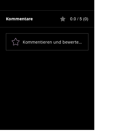
Kommentare
0.0 / 5 (0)
Kommentieren und bewerten...
Wie lautet der
Die Geschicht
Zählerstand nach 25
Kalbsrücken, 
Jahren beim Gas?
Segel und der