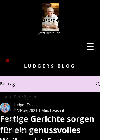
Jetzt bestellen!
LUDGERS BLOG
Beitrag
Alle Beiträge
Ludger Freese
Alle Beiträge
17. Nov. 2021
1 Min. Lesezeit
Fertige Gerichte sorgen
Rezepte
für ein genussvolles
Positiv denken