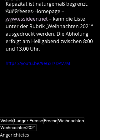
Kapazität ist naturgemäß begrenzt. 
Verkauf
Auf Freeses-Homepage – 
www.essideen.net
 – kann die Liste 
Video
unter der Rubrik „Weihnachten 2021“ 
ausgedruckt werden. Die Abholung 
erfolgt am Heiligabend zwischen 8:00 
und 13.00 Uhr. 
https://youtu.be/9eG3rzDAV7M
Visbek
Ludger Freese
Freese
Weihnachten
Weihnachten2021
Angerichtetes