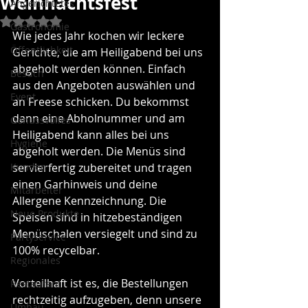
Weihnachtsfest
Angerichtetes
Mit NaN von 5 Sternen bewertet.
Gastronomie
Wie jedes Jahr kochen wir leckere 
Öffentlichkeit
Gerichte, die am Heiligabend bei uns 
abgeholt werden können. Einfach 
Besuch
aus den Angeboten auswählen und 
Event
an Freese schicken. Du bekommst 
dann eine Abholnummer und am 
Genussvolles
Heiligabend kann alles bei uns 
Hygiene
abgeholt werden. Die Menüs sind 
Kunden
servierfertig zubereitet und tragen 
einen Garhinweis und deine 
Mitarbeiter
Allergene Kennzeichnung. Die 
Neue Produkte
Speisen sind in hitzebeständigen 
Menüschalen versiegelt und sind zu 
Partyservice
100% recycelbar. 
Regionales
Vorteilhaft ist es, die Bestellungen 
Restaurant
rechtzeitig aufzugeben, denn unsere 
Umbau