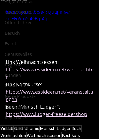
Angerichtetes
Gastronomie
https://youtu.be/a4cQUtgjRRA?
si=EFuVox5l40B-j5Cj
Öffentlichkeit
Besuch
Event
Genussvolles
Link Weihnachtsessen: 
Hygiene
https://www.essideen.net/weihnachte
Kunden
n
Link Kochkurse: 
Mitarbeiter
https://www.essideen.net/veranstaltu
Neue Produkte
ngen
Buch "Mensch Ludger": 
Partyservice
https://www.ludger-freese.de/shop
Regionales
Restaurant
Visbek
Gastronomie
Mensch Ludger
Buch
Weihnachten
Weihnachtsessen
Kochkurs
Umbau