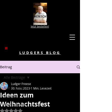
Jetzt bestellen!
LUDGERS BLOG
Beitrag
Alle Beiträge
Ludger Freese
Alle Beiträge
30. Nov. 2023
1 Min. Lesezeit
Ideen zum
Rezepte
Weihnachtsfest
Positiv denken
Mit NaN von 5 Sternen bewertet.