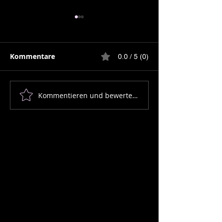
Kommentare
0.0 / 5 (0)
Kommentieren und bewerten...
Wie lautet der
Die Geschicht
Zählerstand nach 25
Kalbsrücken, 
Jahren beim Gas?
Segel und der