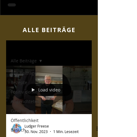
ALLE BEITR
ÄGE
Home
Alle Beiträge
Alle Beiträge
Rezepte
Load video
Positiv denken
Angerichtetes
Gastronomie
Öffentlichkeit
Ludger Freese
Besuch
30. Nov. 2023
1 Min. Lesezeit