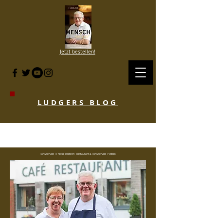
Jetzt bestellen!
LUDGERS BLOG
BLOG HISTORIE SINCE 2007 to 2020
- KLICKE HIER
Partyservice | Freese Essideen - Restaurant & Partyservice | Visbek