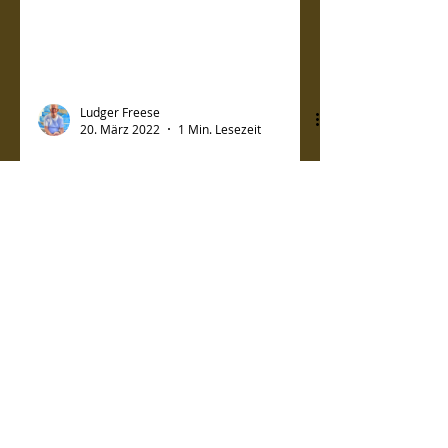
Ludger Freese
20. März 2022
1 Min. Lesezeit
Meine erste
Buchvorstellung
Foto: Christoph Grote Nun durfte ich
meine allererste Buchlesung halten.
Das war schon aufregend für mich,
denn der Rotary-Club Vechta...